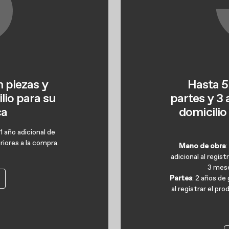
n piezas y
Hasta 5
lio para su
partes y 3
ca
domicilio
 año adicional de
iores a la compra.
Mano de obra
:
adicional al regis
3 mese
Partes
: 2 años de
al registrar el p