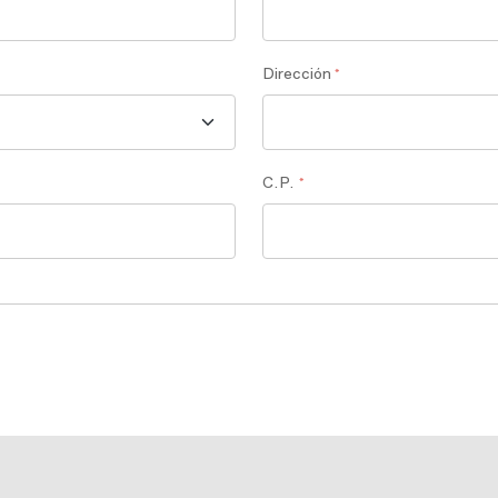
Dirección
*
C.P.
*