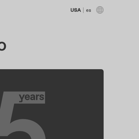
USA
es
o